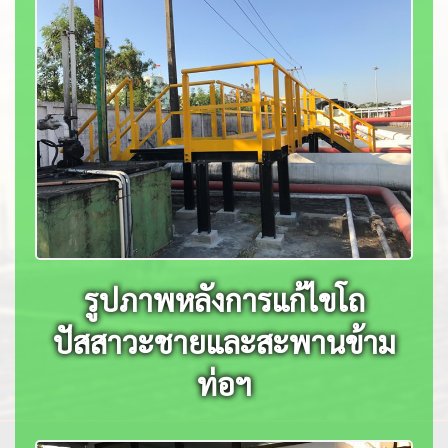
รูปภาพหลังการแก้ไขโถ
ปัสสาวะชายและสะพานข้าม
ท่อฯ