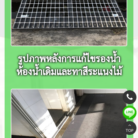
รูปภาพหลังการแก้ไขรองน้ำ
ห้องน้ำเดิมและทาสีระแนงไม้
TOP