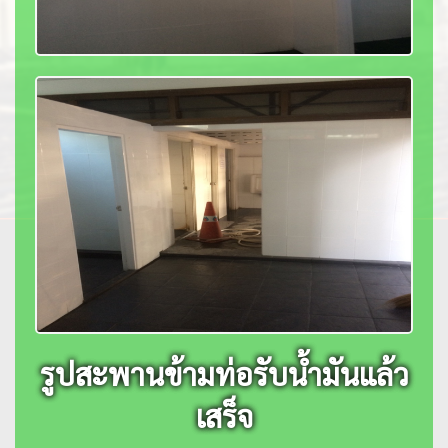
รูปสะพานข้ามท่อรับน้ำมันแล้ว
เสร็จ