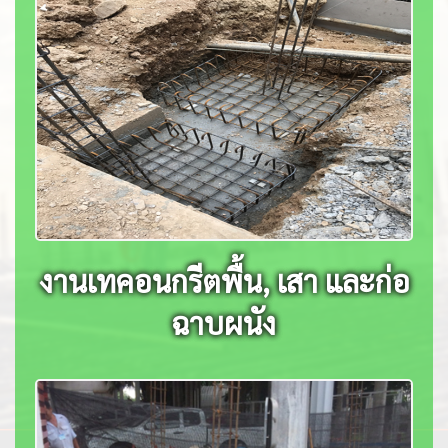
งานเทคอนกรีตพื้น, เสา และก่อ
ฉาบผนัง